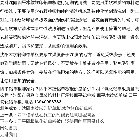
要对沈阳
四平木纹转印铝单板
进行定期的清洗，要使用柔软材质的布料进
行擦洗，不要使用含有颗粒状物体的清洗机以及各种化学剂清洗剂，防止
对沈阳木纹转印铝单板表面的刮伤和腐蚀涂层，当表面有污渍的时候，可
以用软布沾清水或者中性洗涤剂进行清洗，但是不要使用普通的肥皂、洗
衣粉等强酸碱性的去污剂。也要防止沈阳木纹转印铝单板受到碰撞，避免
造成裂开、损坏和变形，从而影响使用的效果。
沈阳木纹转印铝单板要放在温度低于70度的地方，避免受热变形，还要
做到防晒防雨，要放在通风处，不要放在土堆或者沙子里，避免受到腐
蚀，如果条件允许，要放在恒温恒湿的地方，这样可以保障性能的稳定。
让使用更加的安全。
四平铝单板哪家好？四平木纹铝单板报价是多少？四平氧化铝单板质量怎
么样？沈阳市保利金属装饰材料厂承接四平铝单板,四平木纹铝单板,四平
氧化铝单板,,电话:13940053783
相关标签：
沈阳木纹转印铝单板
,
木纹转印铝单板
,
上一条：
四平铝单板在施工的时候要注意哪些问题
下一条：
四平阳极氧化铝单板被广泛使用的原因是什么
网站首页
走进我们